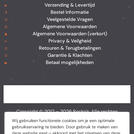
Verzending & Levertijd
Bestel Informatie
Veelgestelde Vragen
Algemene Voorwaarden
Algemene Voorwaarden (verkort)
Privacy & Veilgheid
Retouren & Terugbetalingen
Garantie & Klachten
Betaal mogelijkheden
Copyright © 2012 –
2026
Rocko’s. Alle rechten
voorbehouden. Webshop door
BEWISE Solutions
Wij gebruiken functionele cookies om je een optimale
gebruikservaring te bieden. Door gebruik te maken van
deze website gaat u akkoord met het plaatsen van deze