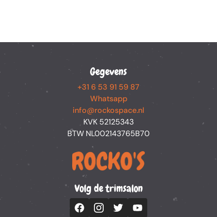
Gegevens
+31 6 53 91 59 87
Whatsapp
info@rockospace.nl
KVK 52125343
BTW NL002143765B70
Volg de trimsalon