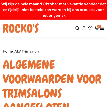
Wij zijn de hele maand Oktober met vakantie vandaar dat
er tijdelijk niet besteld kan worden bij ons excuses voor
het ongemak
0
Home
ALV Trimsalon
ALGEMENE
VOORWAARDEN VOOR
TRIMSALONS