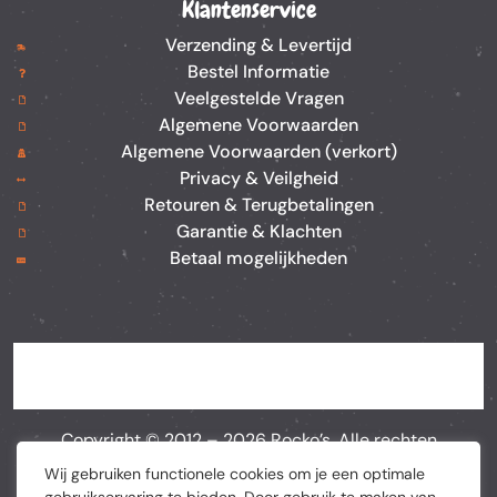
Klantenservice
Verzending & Levertijd
Bestel Informatie
Veelgestelde Vragen
Algemene Voorwaarden
Algemene Voorwaarden (verkort)
Privacy & Veilgheid
Retouren & Terugbetalingen
Garantie & Klachten
Betaal mogelijkheden
Copyright © 2012 –
2026
Rocko’s. Alle rechten
voorbehouden. Webshop door
BEWISE Solutions
Wij gebruiken functionele cookies om je een optimale