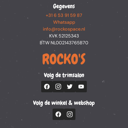
Gegevens
+31 6 53 91 59 87
Whatsapp
info@rockospace.nl
KVK 52125343
BTW NL002143765B70
Volg de trimsalon
Volg de winkel & webshop