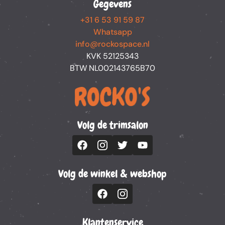
Gegevens
+31 6 53 91 59 87
Whatsapp
info@rockospace.nl
KVK 52125343
BTW NL002143765B70
Volg de trimsalon
Volg de winkel & webshop
Klantenservice