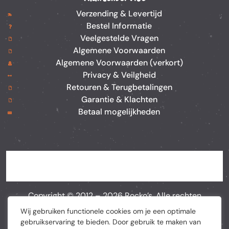
Verzending & Levertijd
Bestel Informatie
Veelgestelde Vragen
Algemene Voorwaarden
Algemene Voorwaarden (verkort)
Privacy & Veilgheid
Retouren & Terugbetalingen
Garantie & Klachten
Betaal mogelijkheden
Copyright © 2012 –
2026
Rocko’s. Alle rechten
voorbehouden. Webshop door
BEWISE Solutions
Wij gebruiken functionele cookies om je een optimale
gebruikservaring te bieden. Door gebruik te maken van