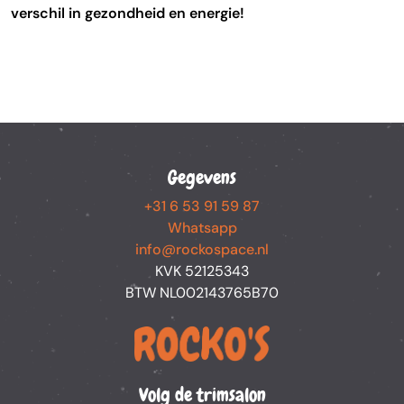
verschil in gezondheid en energie!
Gegevens
+31 6 53 91 59 87
Whatsapp
info@rockospace.nl
KVK 52125343
BTW NL002143765B70
Volg de trimsalon