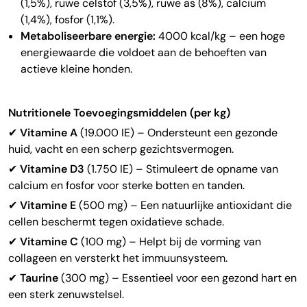
(1,5%), ruwe celstof (3,5%), ruwe as (8%), calcium
(1,4%), fosfor (1,1%).
Metaboliseerbare energie:
4000 kcal/kg – een hoge
energiewaarde die voldoet aan de behoeften van
actieve kleine honden.
Nutritionele Toevoegingsmiddelen (per kg)
✔
Vitamine A
(19.000 IE) – Ondersteunt een gezonde
huid, vacht en een scherp gezichtsvermogen.
✔
Vitamine D3
(1.750 IE) – Stimuleert de opname van
calcium en fosfor voor sterke botten en tanden.
✔
Vitamine E
(500 mg) – Een natuurlijke antioxidant die
cellen beschermt tegen oxidatieve schade.
✔
Vitamine C
(100 mg) – Helpt bij de vorming van
collageen en versterkt het immuunsysteem.
✔
Taurine
(300 mg) – Essentieel voor een gezond hart en
een sterk zenuwstelsel.