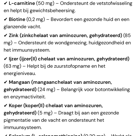
✔
L-carnitine
(50 mg) – Ondersteunt de vetstofwisseling
en helpt bij gewichtsbeheersing.
✔
Biotine
(0,2 mg) – Bevordert een gezonde huid en een
glanzende vacht.
✔
Zink (zinkchelaat van aminozuren, gehydrateerd)
(85
mg) – Ondersteunt de wondgenezing, huidgezondheid en
het immuunsysteem.
✔
Ijzer (ijzer(II) chelaat van aminozuren, gehydrateerd)
(63 mg) – Helpt bij de zuurstofopname en het
energieniveau.
✔
Mangaan (mangaanchelaat van aminozuren,
gehydrateerd)
(24 mg) – Belangrijk voor botontwikkeling
en enzymactiviteit.
✔
Koper (koper(II) chelaat van aminozuren,
gehydrateerd)
(5 mg) – Draagt bij aan een gezonde
pigmentatie van de vacht en ondersteunt het
immuunsysteem.