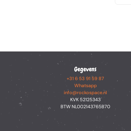
Gegevens
+31 6 53 91 59 87
Whatsapp
info@rockospace.nl
KVK 52125343
BTW NL002143765B70