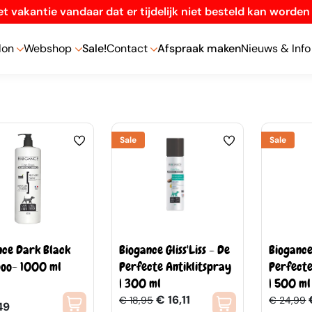
t vakantie vandaar dat er tijdelijk niet besteld kan worde
lon
Webshop
Sale!
Contact
Afspraak maken
Nieuws & Info
Sale
Sale
nce Dark Black
Biogance Gliss'Liss - De
Biogance 
oo- 1000 ml
Perfecte Antiklitspray
Perfecte
| 300 ml
| 500 ml
€ 16,11
€ 18,95
€ 24,99
49