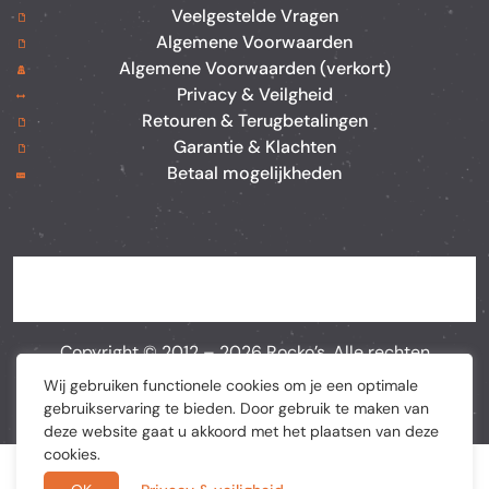
Veelgestelde Vragen
Algemene Voorwaarden
Algemene Voorwaarden (verkort)
Privacy & Veilgheid
Retouren & Terugbetalingen
Garantie & Klachten
Betaal mogelijkheden
Copyright © 2012 –
2026
Rocko’s. Alle rechten
voorbehouden. Webshop door
BEWISE Solutions
Wij gebruiken functionele cookies om je een optimale
gebruikservaring te bieden. Door gebruik te maken van
deze website gaat u akkoord met het plaatsen van deze
cookies.
De waardering van rockosplace.nl/ bij
Webwinkel