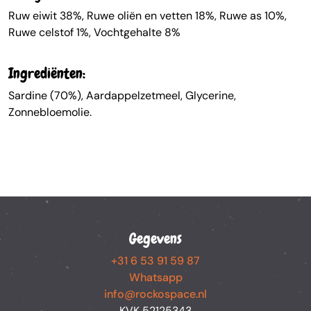
Ruw eiwit 38%, Ruwe oliën en vetten 18%, Ruwe as 10%,
Ruwe celstof 1%, Vochtgehalte 8%
Ingrediënten:
Sardine (70%), Aardappelzetmeel, Glycerine,
Zonnebloemolie.
Gegevens
+31 6 53 91 59 87
Whatsapp
info@rockospace.nl
KVK 52125343