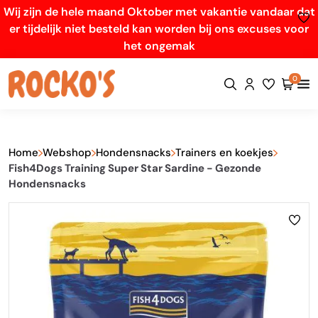
Wij zijn de hele maand Oktober met vakantie vandaar dat
er tijdelijk niet besteld kan worden bij ons excuses voor
het ongemak
0
Home
Webshop
Hondensnacks
Trainers en koekjes
Fish4Dogs Training Super Star Sardine - Gezonde
Hondensnacks