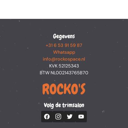
Gegevens
+31 6 53 91 59 87
Whatsapp
info@rockospace.nl
KVK 52125343
BTW NL002143765B70
Volg de trimsalon