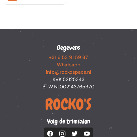
Gegevens
+31 6 53 91 59 87
Whatsapp
info@rockospace.nl
KVK 52125343
BTW NL002143765B70
Volg de trimsalon