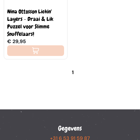
Nina Ottosson Lickin'
Layers - Draai & Lik
Puzzel voor Slimme
Snuffelaars!
€ 29,95
1
Gegevens
+31 6 53 91 59 87