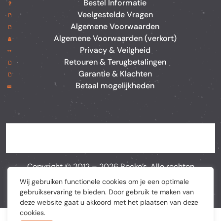
Bestel Informatie
Veelgestelde Vragen
Algemene Voorwaarden
Algemene Voorwaarden (verkort)
Privacy & Veilgheid
Retouren & Terugbetalingen
Garantie & Klachten
Betaal mogelijkheden
Copyright © 2012 –
2026
Rocko’s. Alle rechten
voorbehouden. Webshop door
BEWISE Solutions
Wij gebruiken functionele cookies om je een optimale
gebruikservaring te bieden. Door gebruik te maken van
deze website gaat u akkoord met het plaatsen van deze
cookies.
De waardering van rockosplace.nl/ bij
Webwinkel