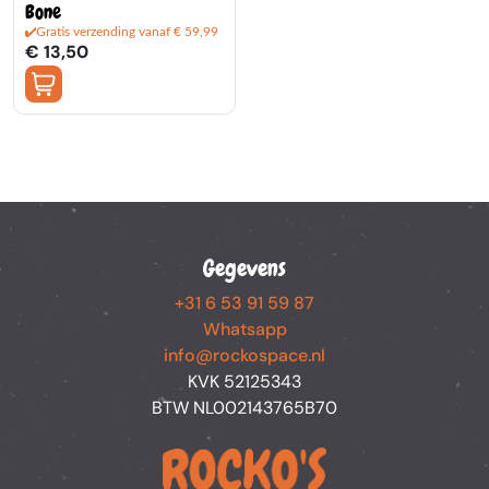
Bone
Gratis verzending vanaf € 59,99
€ 13,50
Gegevens
+31 6 53 91 59 87
Whatsapp
info@rockospace.nl
KVK 52125343
BTW NL002143765B70