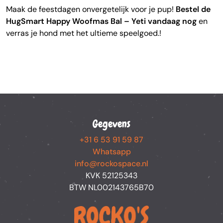
Maak de feestdagen onvergetelijk voor je pup!
Bestel de
HugSmart Happy Woofmas Bal – Yeti vandaag nog
en
verras je hond met het ultieme speelgoed.!
Gegevens
+31 6 53 91 59 87
Whatsapp
info@rockospace.nl
KVK 52125343
BTW NL002143765B70