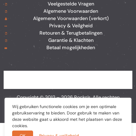
Veelgestelde Vragen
Algemene Voorwaarden
Algemene Voorwaarden (verkort)
Privacy & Veilgheid
Retouren & Terugbetalingen
Garantie & Klachten
Betaal mogelijkheden
Copyright © 2012 –
2026
Rocko’s. Alle rechten
voorbehouden. Webshop door
BEWISE Solutions
Wij gebruiken functionele cookies om je een optimale
gebruikservaring te bieden. Door gebruik te maken van
deze website gaat u akkoord met het plaatsen van deze
cookies.
De waardering van rockosplace.nl/ bij
Webwinkel
OK
Privacy & veiligheid