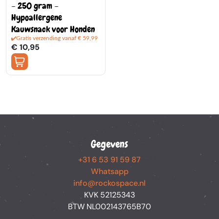
– 250 gram –
Hypoallergene
Kauwsnack voor Honden
Gratis verzending vanaf € 59,99
€ 10,95
Gegevens
+31 6 53 91 59 87
Whatsapp
info@rockospace.nl
KVK 52125343
BTW NL002143765B70