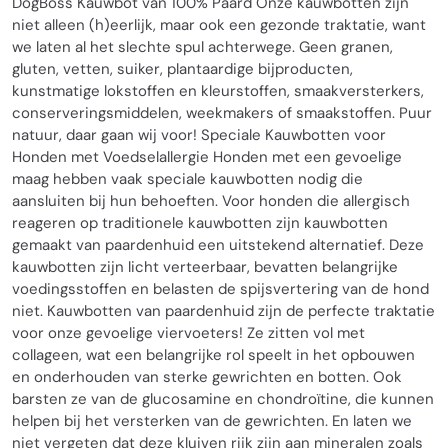
DogBoss Kauwbot van 100% Paard Onze kauwbotten zijn
niet alleen (h)eerlijk, maar ook een gezonde traktatie, want
we laten al het slechte spul achterwege. Geen granen,
gluten, vetten, suiker, plantaardige bijproducten,
kunstmatige lokstoffen en kleurstoffen, smaakversterkers,
conserveringsmiddelen, weekmakers of smaakstoffen. Puur
natuur, daar gaan wij voor! Speciale Kauwbotten voor
Honden met Voedselallergie Honden met een gevoelige
maag hebben vaak speciale kauwbotten nodig die
aansluiten bij hun behoeften. Voor honden die allergisch
reageren op traditionele kauwbotten zijn kauwbotten
gemaakt van paardenhuid een uitstekend alternatief. Deze
kauwbotten zijn licht verteerbaar, bevatten belangrijke
voedingsstoffen en belasten de spijsvertering van de hond
niet. Kauwbotten van paardenhuid zijn de perfecte traktatie
voor onze gevoelige viervoeters! Ze zitten vol met
collageen, wat een belangrijke rol speelt in het opbouwen
en onderhouden van sterke gewrichten en botten. Ook
barsten ze van de glucosamine en chondroïtine, die kunnen
helpen bij het versterken van de gewrichten. En laten we
niet vergeten dat deze kluiven rijk zijn aan mineralen zoals