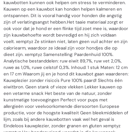
kauwbotten kunnen ook helpen om stress te verminderen.
Kauwen op een kauwbot kan honden helpen kalmeren en
ontspannen. Dit is vooral handig voor honden die angstig
zijn of verlatingsangst hebben.Het taaie materiaal zorgt er
ook voor dat je hond er een flinke tijd zoet mee is, waardoor
zijn kauwbehoefte wordt bevredigd en hij zich voldaan
voelt. xemptyz Ze stinken niet, laten geen vuil achter en zijn
caloriearm, waardoor ze ideaal zijn voor hondjes die op
dieet zijn. xemptyz Samenstelling: Paardenhuid 100%.
Analytische bestanddelen: ruw eiwit 89,7%, ruw vet 2,0%,
ruwe as 1,0%, ruwe celstof 0,3%. Inhoud: 1 stuk Maten: 12 cm
en 17 cm Waarom jij en je hond dit kauwbot gaan waarderen:
Kauwplezier zonder risico's Pure 100% paard! Slechts één
eiwitbron. Geen stank of vieze vlekken Lekker kauwen op
een vetarme snack Het beste van de natuur, zonder
kunstmatige toevoegingen Perfect voor pups met
allergieën voor veelvoorkomende diersoorten Europese
productie, voor de hoogste kwaliteit Geen bleekmiddelen of
lijm, zoals bij andere kauwbotten vaak wel het geval is
Eindeloos kauwplezier, zonder granen en gluten xemptyz