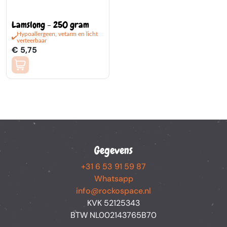
Lamslong - 250 gram
Hypoallergeen, vetarm en licht
verteerbaar
€ 5,75
Gegevens
+31 6 53 91 59 87
Whatsapp
info@rockospace.nl
KVK 52125343
BTW NL002143765B70