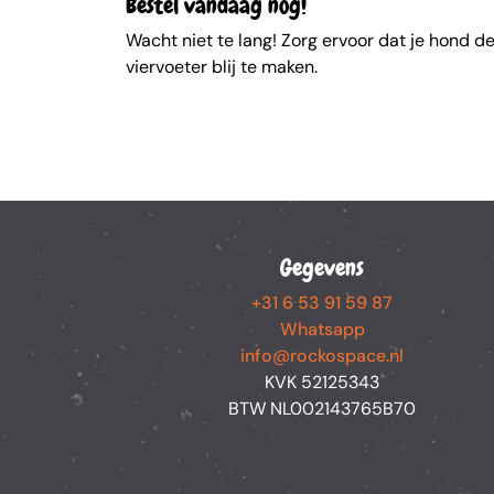
Bestel vandaag nog!
Wacht niet te lang! Zorg ervoor dat je hond de
viervoeter blij te maken.
Gegevens
+31 6 53 91 59 87
Whatsapp
info@rockospace.nl
KVK 52125343
BTW NL002143765B70