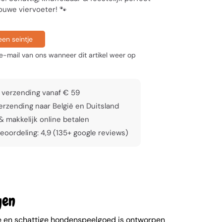
ouwe viervoeter! 🐾
en seintje
-mail van ons wanneer dit artikel weer op
 verzending vanaf € 59
rzending naar België en Duitsland
 & makkelijk online betalen
eoordeling: 4,9 (135+ google reviews)
gen
se en schattige hondenspeelgoed is ontworpen