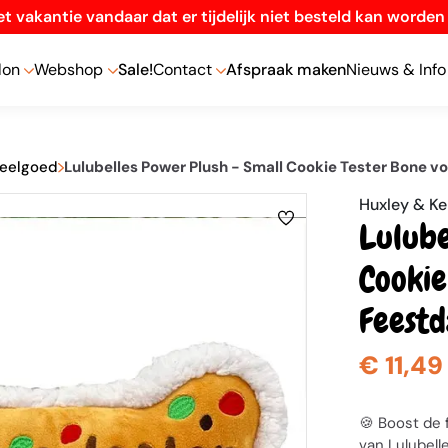
t vakantie vandaar dat er tijdelijk niet besteld kan worde
lon
Webshop
Sale!
Contact
Afspraak maken
Nieuws & Info
peelgoed
Lulubelles Power Plush - Small Cookie Tester Bone v
Huxley & Ke
Lulube
Cookie
Feestd
€ 11,49
🍪 Boost de
van Lulubelle