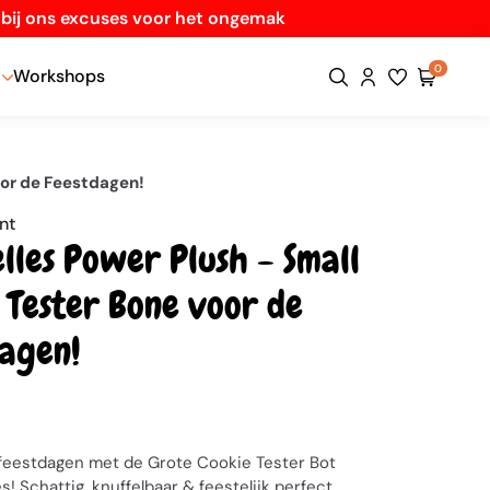
n bij ons excuses voor het ongemak
0
Workshops
oor de Feestdagen!
nt
lles Power Plush - Small
 Tester Bone voor de
agen!
 feestdagen met de Grote Cookie Tester Bot
s! Schattig, knuffelbaar & feestelijk perfect