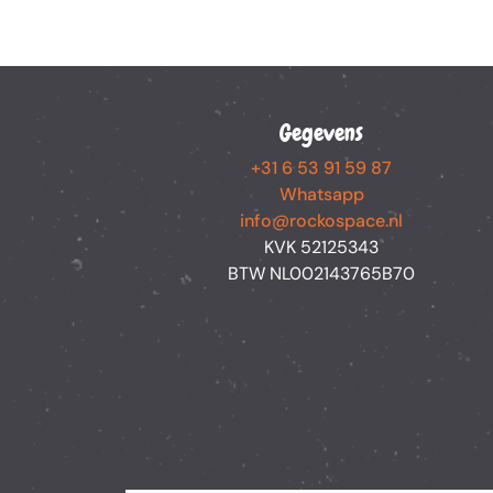
Gegevens
+31 6 53 91 59 87
Whatsapp
info@rockospace.nl
KVK 52125343
BTW NL002143765B70