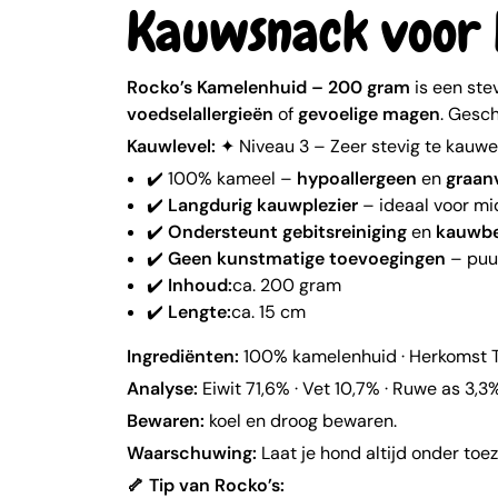
Kauwsnack voor
Rocko’s Kamelenhuid – 200 gram
is een ste
voedselallergieën
of
gevoelige magen
. Gesc
Kauwlevel:
✦ Niveau 3 – Zeer stevig te kauwe
✔️ 100% kameel –
hypoallergeen
en
graanv
✔️
Langdurig kauwplezier
– ideaal voor mi
✔️
Ondersteunt gebitsreiniging
en
kauwbe
✔️
Geen kunstmatige toevoegingen
– puu
✔️
Inhoud:
ca. 200 gram
✔️
Lengte:
ca. 15 cm
Ingrediënten:
100% kamelenhuid · Herkomst T
Analyse:
Eiwit 71,6% · Vet 10,7% · Ruwe as 3,3
Bewaren:
koel en droog bewaren.
Waarschuwing:
Laat je hond altijd onder toe
🦴 Tip van Rocko’s: