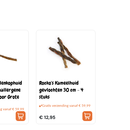
lenkophuid
Rocko's Kameelhuid
oallergene
gevlochten 30 cm - 4
oor Grote
stuks
Gratis verzending vanaf € 59,99
ng vanaf € 59,99
€ 12,95