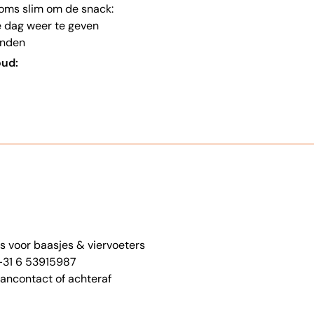
soms slim om de snack:
e dag weer te geven
honden
oud:
s voor baasjes & viervoeters
 +31 6 53915987
Bancontact of achteraf