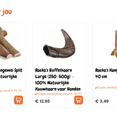
 jou
ngewei Split
Rocko's Buffelhoorn
Rocko's Kon
tuurlijke
Large (250–500g) –
40 cm
100% Natuurlijke
Kauwhoorn voor Honden
Gratis verzen
ng vanaf € 59,99
Gratis verzending vanaf € 59,99
€ 12,95
€ 3,49