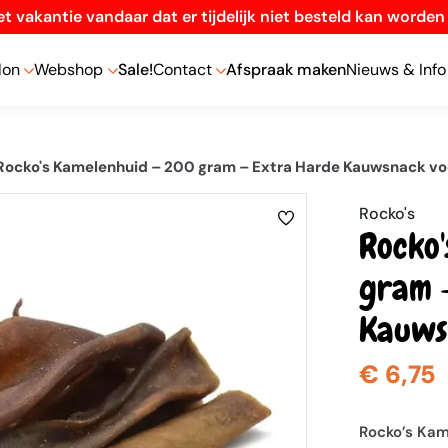
t vakantie vandaar dat er tijdelijk niet besteld kan worde
lon
Webshop
Sale!
Contact
Afspraak maken
Nieuws & Info
Rocko's Kamelenhuid – 200 gram – Extra Harde Kauwsnack v
Rocko's
Rocko
gram 
Kauws
€ 6,75
Rocko’s Ka