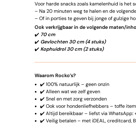
Voor harde snacks zoals kamelenhuid is het 
– Na 20 minuten weg te halen en de volgend
– Of in porties te geven bij jonge of gulzige 
Ook verkrijgbaar in de volgende maten/inh
✔️
70 cm
✔️
Gevlochten 30 cm (4 stuks)
✔️
Kophuidrol 30 cm (2 stuks)
Waarom Rocko’s?
✔️ 100% natuurlijk – geen onzin
✔️ Alleen wat we zelf geven
✔️ Snel en met zorg verzonden
✔️ Ook voor hondenliefhebbers – toffe item
✔️ Altijd bereikbaar – liefst via WhatsApp:
✔️ Veilig betalen – met iDEAL, creditcard, 