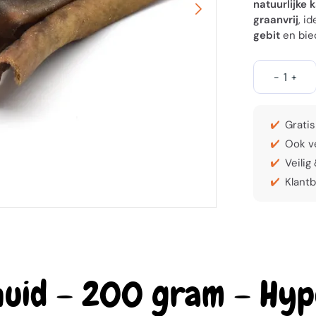
natuurlijke
graanvrij
, i
gebit
en bied
-
+
Gratis
Ook ve
Veilig
Klantb
huid – 200 gram – Hyp