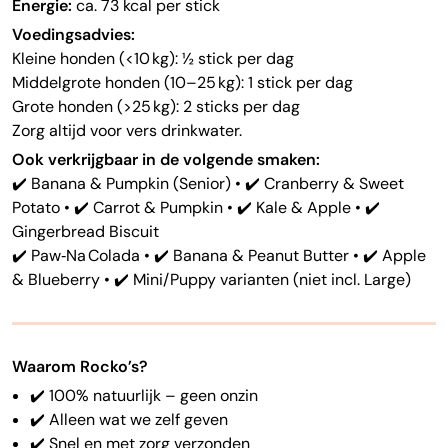
Energie:
ca. 73 kcal per stick
Voedingsadvies:
Kleine honden (<10 kg): ½ stick per dag
Middelgrote honden (10–25 kg): 1 stick per dag
Grote honden (>25 kg): 2 sticks per dag
Zorg altijd voor vers drinkwater.
Ook verkrijgbaar in de volgende smaken:
✔️ Banana & Pumpkin (Senior) • ✔️ Cranberry & Sweet
Potato • ✔️ Carrot & Pumpkin • ✔️ Kale & Apple • ✔️
Gingerbread Biscuit
✔️ Paw‑Na Colada • ✔️ Banana & Peanut Butter • ✔️ Apple
& Blueberry • ✔️ Mini/Puppy varianten (niet incl. Large)
Waarom Rocko’s?
✔️ 100% natuurlijk – geen onzin
✔️ Alleen wat we zelf geven
✔️ Snel en met zorg verzonden