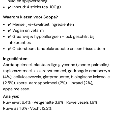
huid en spijsvertering
✔️ Inhoud: 4 sticks (ca. 100 g)
Waarom kiezen voor Soopa?
✔️ Menselijke-kwaliteit ingrediënten
✔️ Vegan en vetarm
✔️ Graanvrij & hypoallergeen – ook geschikt bij
intoleranties
✔️ Ondersteunt tandplakreductie en een frisse adem
Ingrediënten:
Aardappelmeel, plantaardige glycerine (zonder palmolie),
tapiocazetmeel, kikkererwtenmeel, gedroogde cranberry’s
(4%), cellulosevezels, gistproducten, biologische kokosolie
(2,5%), zoete-aardappelmeel (2%), lijnzaad (2%),
appelmelasse.
Analyse:
Ruw eiwit 6,4% · Vetgehalte 3,9% · Ruwe vezels 1,9% ·
Ruwe as 1,6% · Vocht 12,2%