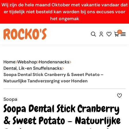
Wij zijn de hele maand Oktober met vakantie vandaar dat
er tijdelijk niet besteld kan worden bij ons excuses voor
het ongemak
0
Home
Webshop
Hondensnacks
Dental, Lik-en Snuffelsnacks
Soopa Dental Stick Cranberry & Sweet Potato –
Natuurlijke Tandverzorging voor Honden
Soopa
Soopa Dental Stick Cranberry
& Sweet Potato – Natuurlijke