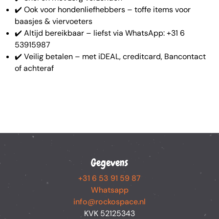
✔️ Ook voor hondenliefhebbers – toffe items voor
baasjes & viervoeters
✔️ Altijd bereikbaar – liefst via WhatsApp: +31 6
53915987
✔️ Veilig betalen – met iDEAL, creditcard, Bancontact
of achteraf
Gegevens
+31 6 53 91 59 87
Whatsapp
info@rockospace.nl
KVK 52125343