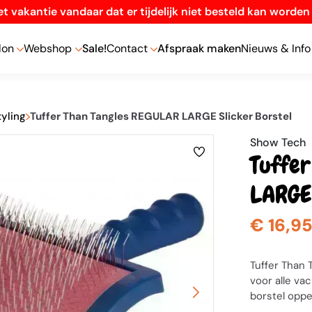
t vakantie vandaar dat er tijdelijk niet besteld kan worde
lon
Webshop
Sale!
Contact
Afspraak maken
Nieuws & Info
tyling
Tuffer Than Tangles REGULAR LARGE Slicker Borstel
Show Tech
Tuffe
LARGE 
€ 16,9
Tuffer Than 
voor alle va
borstel oppe