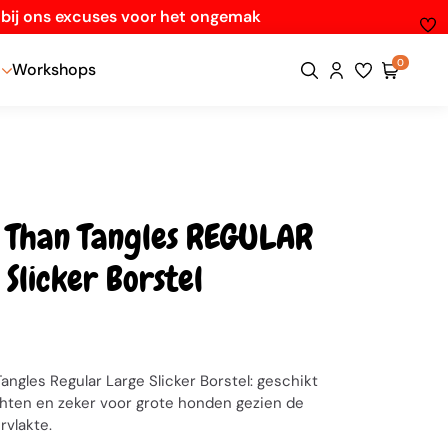
n bij ons excuses voor het ongemak
0
Workshops
r Than Tangles REGULAR
Slicker Borstel
5
Tangles Regular Large Slicker Borstel: geschikt
chten en zeker voor grote honden gezien de
rvlakte.