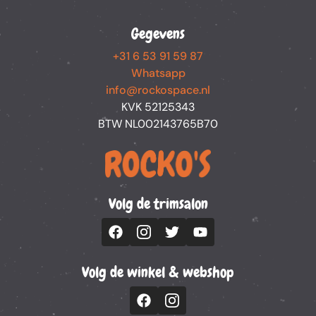
Gegevens
+31 6 53 91 59 87
Whatsapp
info@rockospace.nl
KVK 52125343
BTW NL002143765B70
Volg de trimsalon
Volg de winkel & webshop