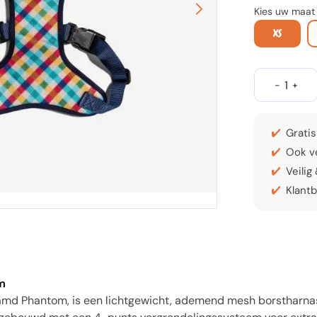
Kies uw maat
XS
-
+
Gratis
Ook ve
Veilig
Klantb
m
naamd Phantom, is een lichtgewicht, ademend mesh borstharnas 