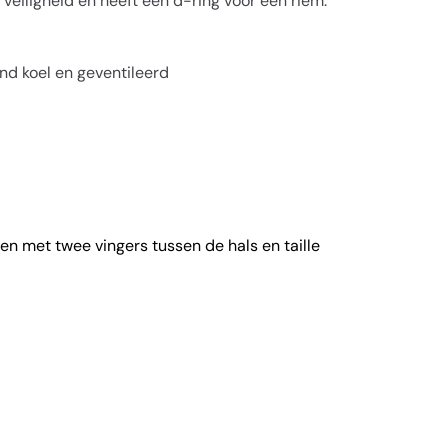
eiligheid en heeft een d-ring voor een riem.
d koel en geventileerd
 en met twee vingers tussen de hals en taille