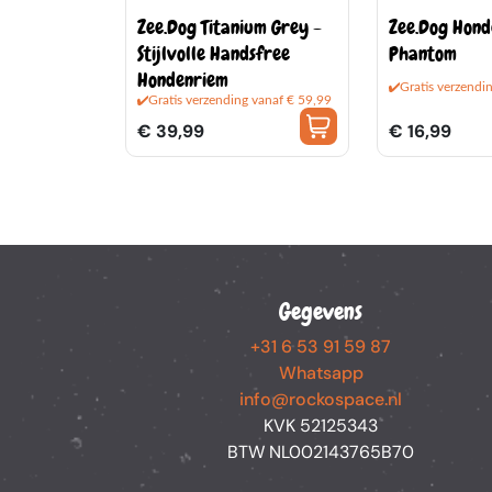
Zee.Dog Titanium Grey -
Zee.Dog Hond
Stijlvolle Handsfree
Phantom
Hondenriem
Gratis verzendi
Gratis verzending vanaf € 59,99
€ 39,99
€ 16,99
Gegevens
+31 6 53 91 59 87
Whatsapp
info@rockospace.nl
KVK 52125343
BTW NL002143765B70