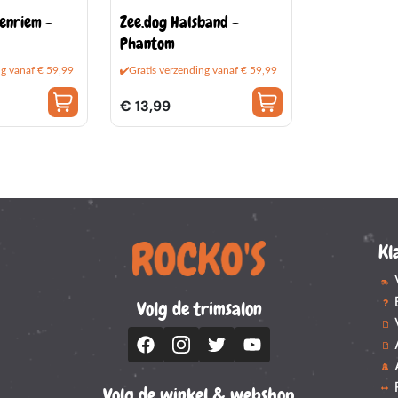
enriem -
Zee.dog Halsband -
Phantom
ng vanaf € 59,99
Gratis verzending vanaf € 59,99
€ 13,99
Kl
Volg de trimsalon
Volg de winkel & webshop