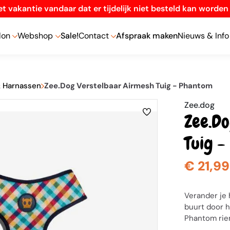
t vakantie vandaar dat er tijdelijk niet besteld kan worde
lon
Webshop
Sale!
Contact
Afspraak maken
Nieuws & Info
& Harnassen
Zee.Dog Verstelbaar Airmesh Tuig - Phantom
Zee.dog
Zee.Do
Tuig 
€ 21,99
Verander je
buurt door 
Phantom rie