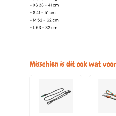
-
XS 33 - 41 cm
-
S 41 - 51 cm
-
M 52 - 62 cm
-
L 63 - 82 cm
Misschien is dit ook wat voor