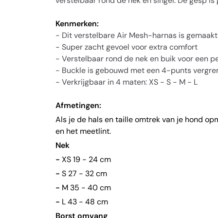
verstelbaar rond de nek en singel. De gesp i
Kenmerken:
- Dit verstelbare Air Mesh-harnas is gemaak
- Super zacht gevoel voor extra comfort
- Verstelbaar rond de nek en buik voor een 
- Buckle is gebouwd met een 4-punts vergren
- Verkrijgbaar in 4 maten: XS - S - M - L
Afmetingen:
Als je de hals en taille omtrek van je hond op
en het meetlint.
Nek
-
XS 19 - 24 cm
-
S 27 - 32 cm
-
M 35 - 40 cm
-
L 43 - 48 cm
Borst omvang