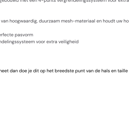
s gebouwd met een 4-punts vergrendelingssysteem voor extra v
t van hoogwaardig, duurzaam mesh-materiaal en houdt uw hon
perfecte pasvorm
delingssysteem voor extra veiligheid
meet dan doe je dit op het breedste punt van de hals en taille