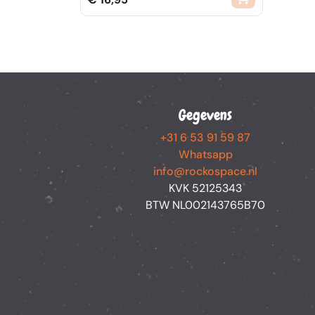
Gegevens
+31 6 53 91 59 87
Whatsapp
info@rockospace.nl
KVK 52125343
BTW NL002143765B70