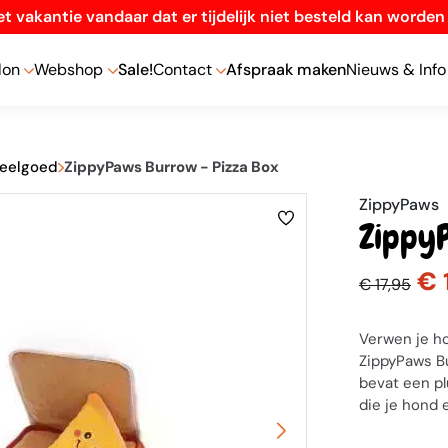
t vakantie vandaar dat er tijdelijk niet besteld kan worde
lon
Webshop
Sale!
Contact
Afspraak maken
Nieuws & Info
peelgoed
ZippyPaws Burrow - Pizza Box
ZippyPaws
Zippy
€ 
€ 17,95
Verwen je ho
ZippyPaws Bu
bevat een p
die je hond e