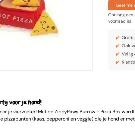
Geef me e
Ontvang een e
voorraad is!
Gratis
Ook ve
Veilig
Klantb
rty voor je hond!
oor je viervoeter! Met de ZippyPaws Burrow - Pizza Box wordt e
pizzapunten (kaas, pepperoni en veggie) die je hond er met ve