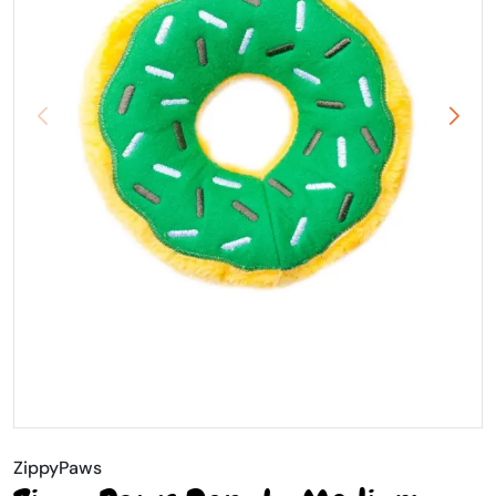
ZippyPaws