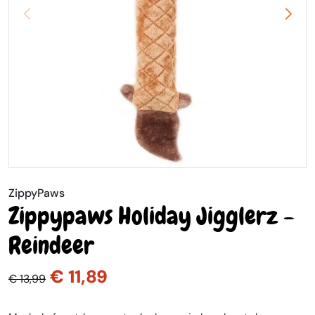
ZippyPaws
Zippypaws Holiday Jigglerz -
Reindeer
€ 11,89
€ 13,99