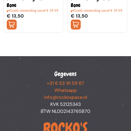
Bone
Bone
Gratis verzending vanaf € 59,99
Gratis verzending vanaf € 59,99
€ 13,50
€ 13,50
Gegevens
+31 6 53 91 59 87
Whatsapp
info@rockospace.nl
KVK 52125343
BTW NL002143765B70