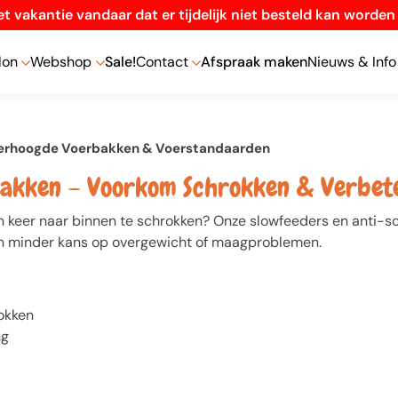
t vakantie vandaar dat er tijdelijk niet besteld kan worde
lon
Webshop
Sale!
Contact
Afspraak maken
Nieuws & Info
erhoogde Voerbakken & Voerstandaarden
akken – Voorkom Schrokken & Verbeter
én keer naar binnen te schrokken? Onze slowfeeders en anti-sc
 en minder kans op overgewicht of maagproblemen.
okken
ng