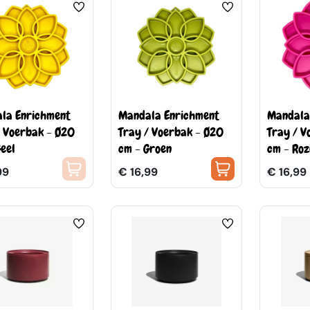
la Enrichment
Mandala Enrichment
Mandala
/ Voerbak - Ø20
Tray / Voerbak - Ø20
Tray / V
eel
cm - Groen
cm - Roz
99
€ 16,99
€ 16,99