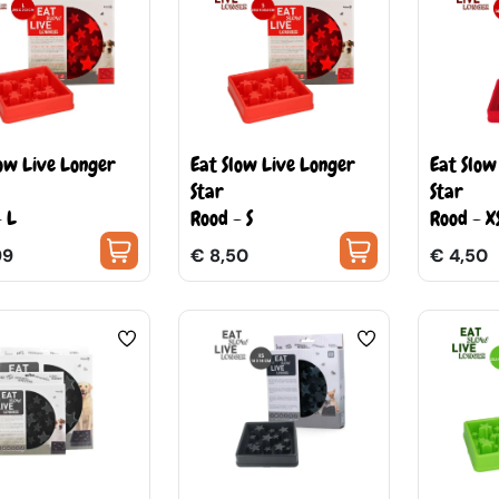
low Live Longer
Eat Slow Live Longer
Eat Slow
Star
Star
- L
Rood - S
Rood - X
99
€ 8,50
€ 4,50