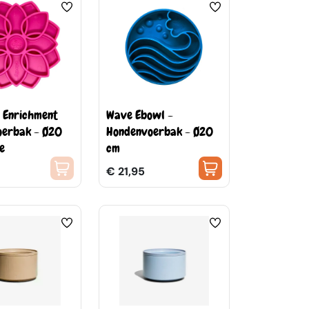
 Enrichment
Wave Ebowl -
oerbak - Ø20
Hondenvoerbak - Ø20
e
cm
€ 21,95