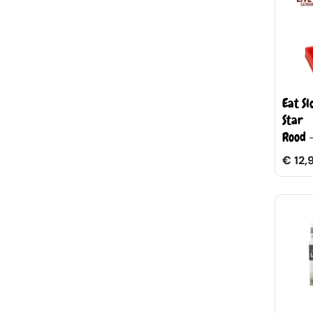
Eat S
Star
Rood 
€ 12,