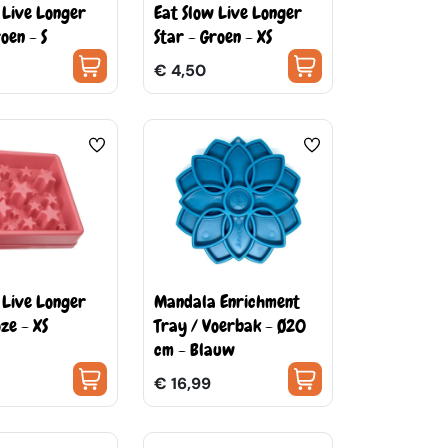
 Live Longer
Eat Slow Live Longer
oen - S
Star - Groen - XS
€ 4,50
 Live Longer
Mandala Enrichment
oze - XS
Tray / Voerbak - Ø20
cm - Blauw
€ 16,99