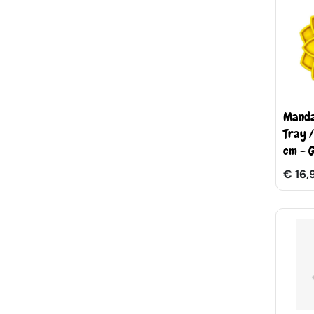
Manda
Tray 
cm - G
€ 16,