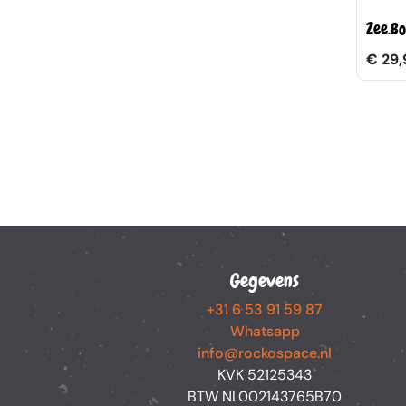
Zee.B
€ 29,
Gegevens
+31 6 53 91 59 87
Whatsapp
info@rockospace.nl
KVK 52125343
BTW NL002143765B70