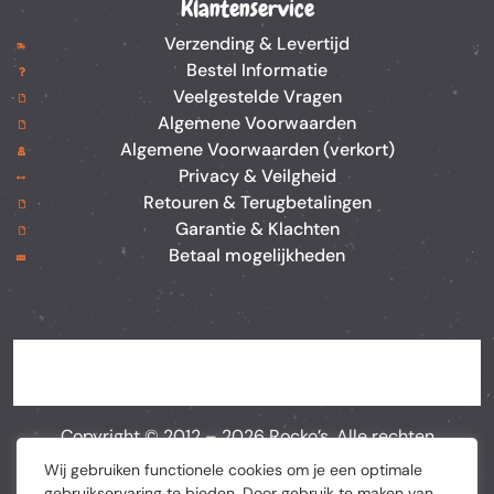
Klantenservice
Verzending & Levertijd
Bestel Informatie
Veelgestelde Vragen
Algemene Voorwaarden
Algemene Voorwaarden (verkort)
Privacy & Veilgheid
Retouren & Terugbetalingen
Garantie & Klachten
Betaal mogelijkheden
Copyright © 2012 –
2026
Rocko’s. Alle rechten
voorbehouden. Webshop door
BEWISE Solutions
Wij gebruiken functionele cookies om je een optimale
gebruikservaring te bieden. Door gebruik te maken van