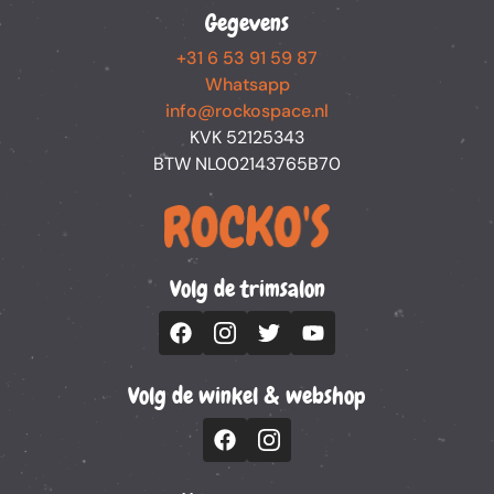
Gegevens
+31 6 53 91 59 87
Whatsapp
info@rockospace.nl
KVK 52125343
BTW NL002143765B70
Volg de trimsalon
Volg de winkel & webshop