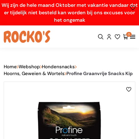
Wij zijn de hele maand Oktober met vakantie vandaar dat
er tijdelijk niet besteld kan worden bij ons excuses voor
het ongemak
0
Home
Webshop
Hondensnacks
Hoorns, Geweien & Wortels
Profine Graanvrije Snacks Kip