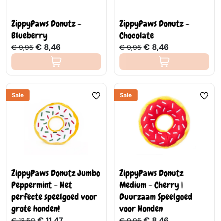
ZippyPaws Donutz -
ZippyPaws Donutz -
Blueberry
Chocolate
€ 8,46
€ 8,46
€ 9,95
€ 9,95
Sale
Sale
ZippyPaws Donutz Jumbo
ZippyPaws Donutz
Peppermint - Het
Medium - Cherry |
perfecte speelgoed voor
Duurzaam Speelgoed
grote honden!
voor Honden
€ 11,47
€ 8,46
€ 13,50
€ 9,95