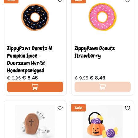
ZippyPaws Donutz M
ZippyPaws Donutz -
Pumpkin Spice –
Strawberry
Duurzaam Herfst
Hondenspeelgoed
€ 8,46
€ 8,46
€ 9,95
€ 9,95
Sale