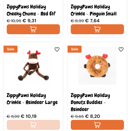
ZippyPaws Holiday
ZippyPaws Holiday
Cheeky Chumz - Red Elf
Crinkle - Pinguin Small
€ 9,31
€ 7,64
€ 10,95
€ 8,99
Sale
Sale
ZippyPaws Holiday
ZippyPaws Holiday
Crinkle - Reindeer Large
Donutz Buddies -
Reindeer
€ 10,19
€ 8,20
€ 11,99
€ 9,65