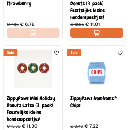
Strawberry
Donutz (3-pack) -
Feestelijke kleine
hondenspeeltjes!
€ 6,76
€ 11,01
€ 7,95
€ 12,95
Sale
Sale
ZippyPaws Mini Holiday
ZippyPaws NomNomz® -
Donutz Latex (3-pack) –
Chips
Feestelijke kleine
hondenspeeltjes!
€ 11,30
€ 7,22
€ 13,30
€ 8,49