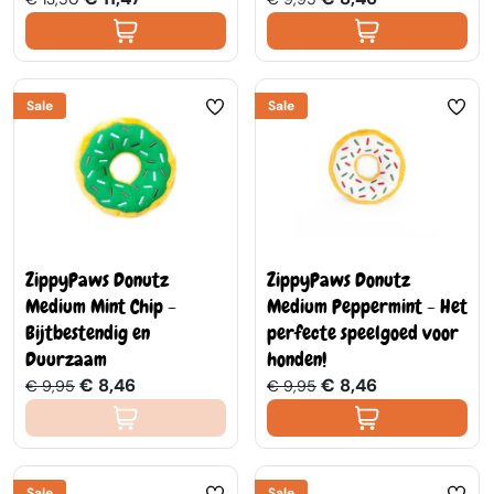
Sale
Sale
ZippyPaws Donutz
ZippyPaws Donutz
Medium Mint Chip -
Medium Peppermint - Het
Bijtbestendig en
perfecte speelgoed voor
Duurzaam
honden!
€ 8,46
€ 8,46
€ 9,95
€ 9,95
Sale
Sale