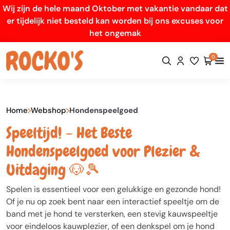
Wij zijn de hele maand Oktober met vakantie vandaar dat
er tijdelijk niet besteld kan worden bij ons excuses voor
het ongemak
0
Home
Webshop
Hondenspeelgoed
Speeltijd! – Het Beste
Hondenspeelgoed voor Plezier &
Uitdaging 🐶🎾
Spelen is essentieel voor een gelukkige en gezonde hond!
Of je nu op zoek bent naar een interactief speeltje om de
band met je hond te versterken, een stevig kauwspeeltje
voor eindeloos kauwplezier, of een denkspel om je hond