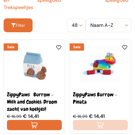
en
speelgoed
speelgoed
Trekspeeltjes
Filter
Sale
Sale
ZippyPaws Burrow -
ZippyPaws Burrow -
Milk and Cookies: Droom
Pinata
zacht van koekjes!
€ 14,41
€ 14,41
€ 16,95
€ 16,95