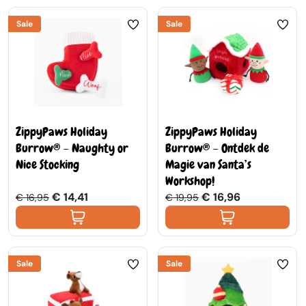
Sale
Sale
ZippyPaws Holiday
ZippyPaws Holiday
Burrow® – Naughty or
Burrow® – Ontdek de
Nice Stocking
Magie van Santa’s
Workshop!
€ 14,41
€ 16,96
€ 16,95
€ 19,95
Sale
Sale