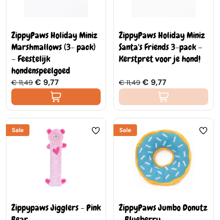
ZippyPaws Holiday Miniz
ZippyPaws Holiday Miniz
Marshmallows (3- pack)
Santa's Friends 3-pack –
– Feestelijk
Kerstpret voor je hond!
hondenspeelgoed
€ 9,77
€ 9,77
€ 11,49
€ 11,49
Sale
Sale
Zippypaws Jigglers - Pink
ZippyPaws Jumbo Donutz
Bear
- Blueberry