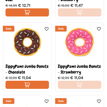
€ 12,71
€ 11,47
€ 14,95
€ 13,50
Sale
Sale
ZippyPaws Jumbo Donutz
ZippyPaws Jumbo Donutz
- Chocolate
- Strawberry
€ 11,04
€ 11,04
€ 12,99
€ 12,99
Sale
Sale