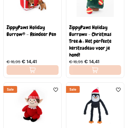
ZippyPaws Holiday
ZippyPaws Holiday
Burrow® – Reindeer Pen
Burrow™ - Christmas
Tree🎄: Het perfecte
kerstcadeau voor je
hond!
€ 14,41
€ 14,41
€ 16,95
€ 16,95
Sale
Sale