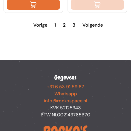
Vorige
1
2
3
Volgende
Gegevens
+31 6 53 91 59 87
Whatsapp
info@rockospace.nl
KVK 52125343
BTW NL002143765B70