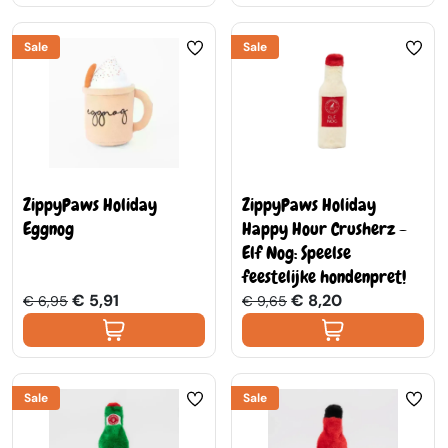
Sale
Sale
ZippyPaws Holiday
ZippyPaws Holiday
Eggnog
Happy Hour Crusherz -
Elf Nog: Speelse
feestelijke hondenpret!
€ 5,91
€ 8,20
€ 6,95
€ 9,65
Sale
Sale