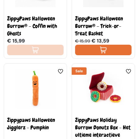
ZippyPaws Halloween
ZippyPaws Halloween
Burrow® – Coffin with
Burrow® – Trick-or-
Ghosts
Treat Basket
€ 15,99
€ 13,59
€ 15,99
Sale
Zippypaws Halloween
ZippyPaws Holiday
Jigglerz - Pumpkin
Burrow Donutz Box - Het
ultieme interactieve