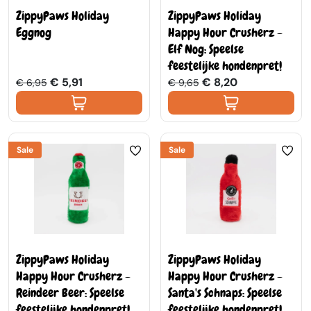
ZippyPaws Holiday
ZippyPaws Holiday
Eggnog
Happy Hour Crusherz -
Elf Nog: Speelse
feestelijke hondenpret!
€ 5,91
€ 8,20
€ 6,95
€ 9,65
Sale
Sale
ZippyPaws Holiday
ZippyPaws Holiday
Happy Hour Crusherz -
Happy Hour Crusherz -
Reindeer Beer: Speelse
Santa's Schnaps: Speelse
feestelijke hondenpret!
feestelijke hondenpret!