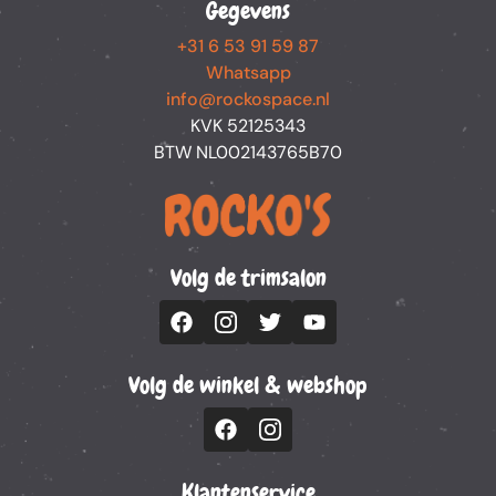
Gegevens
+31 6 53 91 59 87
Whatsapp
info@rockospace.nl
KVK 52125343
BTW NL002143765B70
Volg de trimsalon
Volg de winkel & webshop
Klantenservice