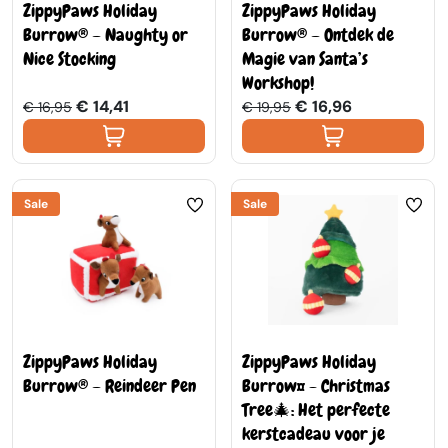
ZippyPaws Holiday
ZippyPaws Holiday
Burrow® – Naughty or
Burrow® – Ontdek de
Nice Stocking
Magie van Santa’s
Workshop!
€ 14,41
€ 16,96
€ 16,95
€ 19,95
Sale
Sale
ZippyPaws Holiday
ZippyPaws Holiday
Burrow® – Reindeer Pen
Burrow™ - Christmas
Tree🎄: Het perfecte
kerstcadeau voor je