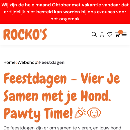
Wij zijn de hele maand Oktober met vakantie vandaar dat
er tijdelijk niet besteld kan worden bij ons excuses voor
het ongemak
0
Home
Webshop
Feestdagen
Feestdagen – Vier Je
Samen met je Hond.
Pawty Time!🎉🐶
De feestdagen zijn er om samen te vieren, en jouw hond