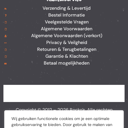
Verzending & Levertijd
Bestel Informatie
Veelgestelde Vragen
Algemene Voorwaarden
Algemene Voorwaarden (verkort)
Privacy & Veilgheid
Retouren & Terugbetalingen
Garantie & Klachten
Betaal mogelijkheden
Copyright © 2012 –
2026
Rocko’s. Alle rechten
voorbehouden. Webshop door
BEWISE Solutions
Wij gebruiken functionele cookies om je een optimale
gebruikservaring te bieden. Door gebruik te maken van