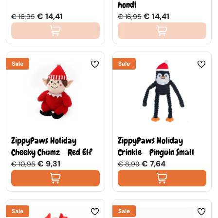
hond!
€ 14,41
€ 14,41
€ 16,95
€ 16,95
Sale
Sale
ZippyPaws Holiday
ZippyPaws Holiday
Cheeky Chumz - Red Elf
Crinkle - Pinguin Small
€ 9,31
€ 7,64
€ 10,95
€ 8,99
Sale
Sale