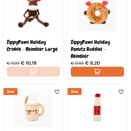
ZippyPaws Holiday
ZippyPaws Holiday
Crinkle - Reindeer Large
Donutz Buddies -
Reindeer
€ 10,19
€ 8,20
€ 11,99
€ 9,65
Sale
Sale