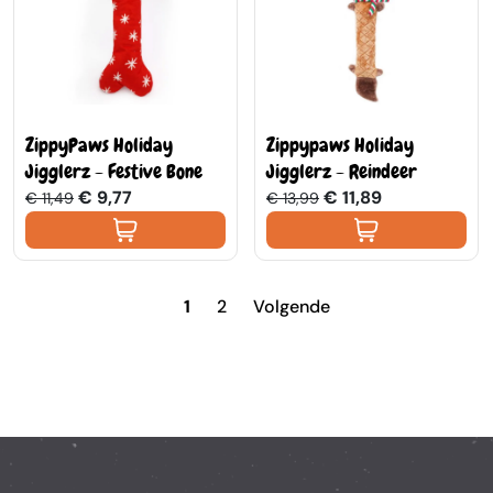
ZippyPaws Holiday
Zippypaws Holiday
Jigglerz - Festive Bone
Jigglerz - Reindeer
€ 9,77
€ 11,89
€ 11,49
€ 13,99
1
2
Volgende