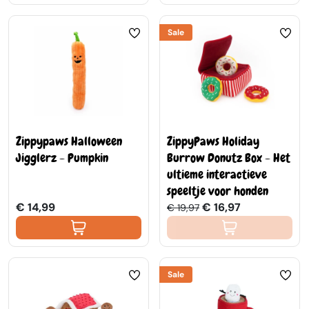
Sale
Zippypaws Halloween
ZippyPaws Holiday
Jigglerz - Pumpkin
Burrow Donutz Box - Het
ultieme interactieve
speeltje voor honden
€ 14,99
€ 16,97
€ 19,97
Sale