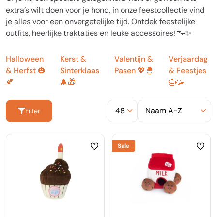
extra’s wilt doen voor je hond, in onze feestcollectie vind
je alles voor een onvergetelijke tijd. Ontdek feestelijke
outfits, heerlijke traktaties en leuke accessoires! 🐾✨
Halloween
Kerst &
Valentijn &
Verjaardag
& Herfst 🎃
Sinterklaas
Pasen 💖🐣
& Feestjes
🍂
🎄🎁
🎂🥳
Filter
Sale