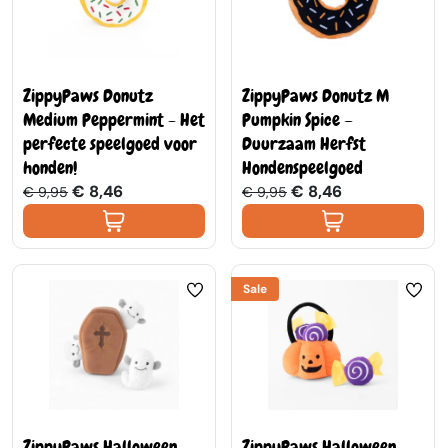
ZippyPaws Donutz
ZippyPaws Donutz M
Medium Peppermint - Het
Pumpkin Spice –
perfecte speelgoed voor
Duurzaam Herfst
honden!
Hondenspeelgoed
€ 8,46
€ 8,46
€ 9,95
€ 9,95
Sale
ZippyPaws Halloween
ZippyPaws Halloween